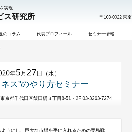
化を実現
ビス研究所
〒103-0022
東京
週のコラム
代表プロフィール
セミナー情報
ー
5
27
020
年
月
日（水）
ジネス”のやり方セミナー
東京都千代田区飯田橋３丁目8-51・2F 03-3263-7274
るようにし、巨大な市場を手に入れるための実務戦