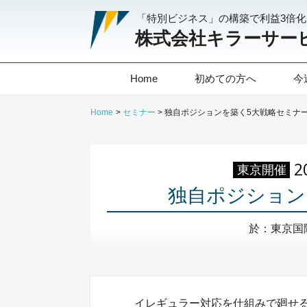
「特別ビジネス」の構築で利益3倍
株式会社キラーサー
Home
初めての方へ
今
Home
セミナー
独自ポジションを築く5大戦略セミナ
2
東京開催
独自ポジション
於：東京国際
イレギュラー対応を仕組みで廻せ