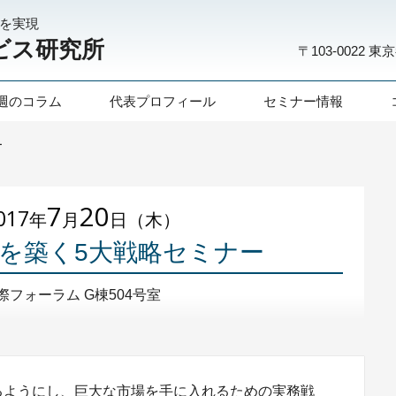
化を実現
ビス研究所
〒103-0022
東京
週のコラム
代表プロフィール
セミナー情報
ー
7
20
017
年
月
日（木）
を築く5大戦略セミナー
フォーラム G棟504号室
るようにし、巨大な市場を手に入れるための実務戦