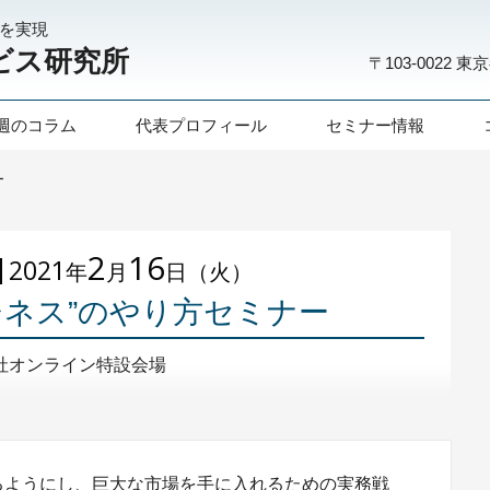
化を実現
ビス研究所
〒103-0022
東京
週のコラム
代表プロフィール
セミナー情報
ー
2
16
2021
年
月
日（火）
ジネス”のやり方セミナー
社オンライン特設会場
るようにし、巨大な市場を手に入れるための実務戦