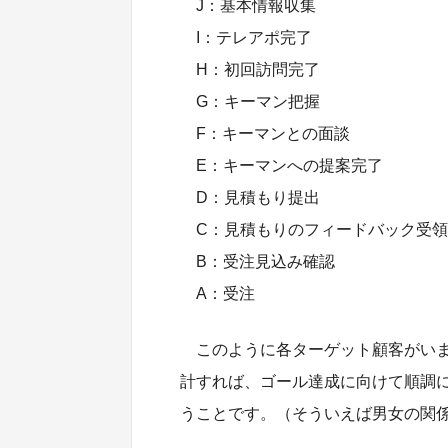
J：基本情報収集
I：テレアポ完了
H：初回訪問完了
G：キーマン把握
F：キーマンとの面談
E：キーマンへの提案完了
D：見積もり提出
C：見積もりのフィードバック受領
B：受注見込み確認
A：受注
このように各ターゲット顧客がい
計すれば、ゴール達成に向けて順調
うことです。（そういえば男女の関係