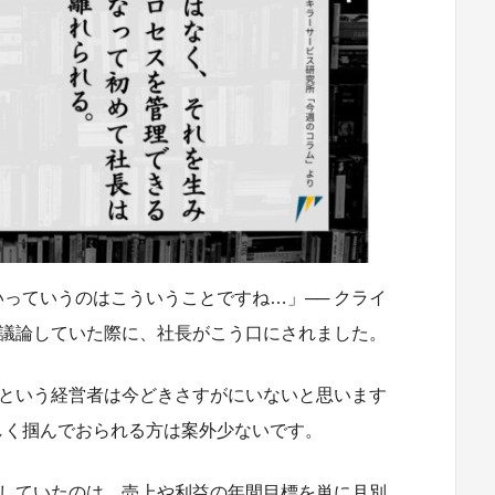
っていうのはこういうことですね…」── クライ
か議論していた際に、社長がこう口にされました。
いという経営者は今どきさすがにいないと思います
しく掴んでおられる方は案外少ないです。
定していたのは、売上や利益の年間目標を単に月別