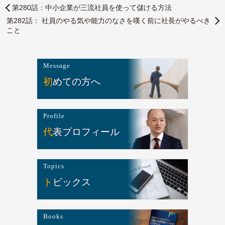
第280話：中小企業が三流社員を使って儲ける方法
第282話： 社員のやる気や能力のなさを嘆く前に社長がやるべき
こと
Message
初めての方へ
Profile
代表プロフィール
Topics
トピックス
Books